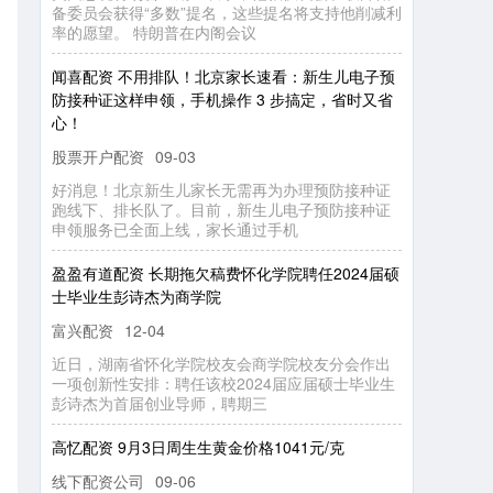
备委员会获得“多数”提名，这些提名将支持他削减利
率的愿望。 特朗普在内阁会议
闻喜配资 不用排队！北京家长速看：新生儿电子预
防接种证这样申领，手机操作 3 步搞定，省时又省
心！
股票开户配资
09-03
好消息！北京新生儿家长无需再为办理预防接种证
跑线下、排长队了。目前，新生儿电子预防接种证
申领服务已全面上线，家长通过手机
盈盈有道配资 长期拖欠稿费怀化学院聘任2024届硕
士毕业生彭诗杰为商学院
富兴配资
12-04
近日，湖南省怀化学院校友会商学院校友分会作出
一项创新性安排：聘任该校2024届应届硕士毕业生
彭诗杰为首届创业导师，聘期三
高忆配资 9月3日周生生黄金价格1041元/克
线下配资公司
09-06