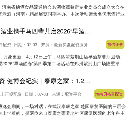
1日，河南省糖酒食品流通协会名酒收藏鉴定专业委员会成立大会在
优老酒（河南）精品展览同期举办。本次活动聚焦名优老酒行业
东信证券 皇沟酒业携手马四辈共启2026“早酒醒春”活动
兴配资
日期：07-03
来源：最新实盘配资服务
东信证券
清，万象更新。4月12日上午，马四辈紫荆山店早酒茶餐厅启动、
2026“早酒醒春”第四季第二场活动在郑州紫荆山广场隆重举
海南贝格富配资 健博会纪实｜泰康之家：1.2万个拉绳报警点改变了什么？
线上正规配资
日期：07-03
来源：配资平台
海南贝格富配资
博览会期间，一场对话，在武汉泰康之家·楚园康复医院的三层会
台上坐着的，是两位来自泰康之家养老社区康复医院的老年科主