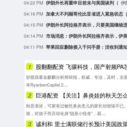
04:22 PM
伊朗外长再重申目前未与美国谈判
04:16 PM
加拿大不列颠哥伦比亚省进入紧急状态
04:15 PM
伊朗外长阿拉格齐表示，只要美国继续
04:14 PM
市场消息：伊朗外长阿拉格齐表示，伊
04:11 PM
苹果回应删除接入千问手册：没收到通知，
1
股翻翻配资 飞骧科技，国产射频PA芯片龙
炒股就看金麒麟分析师研报，权威，专业，及时，全面
本RyanbenCapital 2....
2
巨港配资 【关注】鼻炎娃的秋天怎么
秋意渐浓，可家有过敏性鼻炎患儿的家长却烦恼不已
致，对孩子而言却化身“隐形小怪兽”，易....
3
诚利和 里士满联储行长预计美国政策