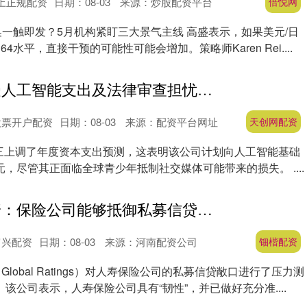
上正规配资
日期：08-03
来源：炒股配资平台
倍悦网
一触即发？5月机构紧盯三大景气主线 高盛表示，如果美元/日
64水平，直接干预的可能性可能会增加。策略师Karen Rei....
天创网配资 受人工智能支出及法律审查担忧影响 Meta股价下跌
股票开户配资
日期：08-03
来源：配资平台网址
天创网配资
orms 周三上调了年度资本支出预测，这表明该公司计划向人工智能基础
，尽管其正面临全球青少年抵制社交媒体可能带来的损失。 ....
钿楷配资 标普：保险公司能够抵御私募信贷崩盘
富兴配资
日期：08-03
来源：河南配资公司
钿楷配资
Global Ratings）对人寿保险公司的私募信贷敞口进行了压力测
该公司表示，人寿保险公司具有“韧性”，并已做好充分准....