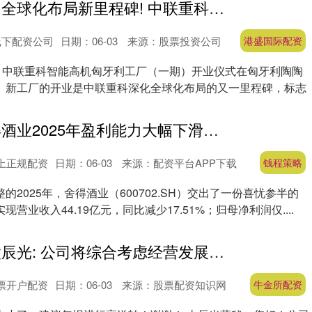
港盛国际配资 全球化布局新里程碑! 中联重科智能高机匈牙利工厂(一期)开业
线下配资公司
日期：06-03
来源：股票投资公司
港盛国际配资
日，中联重科智能高机匈牙利工厂（一期）开业仪式在匈牙利陶陶
。新工厂的开业是中联重科深化全球化布局的又一里程碑，标志
钱程策略 舍得酒业2025年盈利能力大幅下滑，净利润缩水超三成
上正规配资
日期：06-03
来源：配资平台APP下载
钱程策略
的2025年，舍得酒业（600702.SH）交出了一份喜忧参半的
营业收入44.19亿元，同比减少17.51%；归母净利润仅....
牛金所配资 太辰光: 公司将综合考虑经营发展、股东回报及监管要求等因素, 审慎制定利润分配方案
票开户配资
日期：06-03
来源：股票配资知识网
牛金所配资