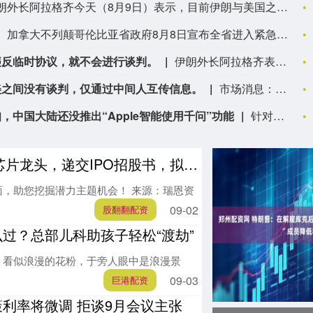
伊朗外长阿拉格齐今天（8月9日）表示，目前伊朗与美国之间没有进行任何谈判，但斡旋方仍在努力寻找恢复谈判的途径。伊朗认为，在美国就此前违反相关承诺的行为作出弥补之前，不具备重新启动谈判的条件。 (CCTV国际时讯)
加拿大不列颠哥伦比亚省政府8月8日宣布全省进入紧急状态，以应对该省多地快速蔓延的山火灾情。不列颠哥伦比亚省省长戴维·伊比在新闻发布会上表示，目前状况非常危险，火势蔓延迅速且随时发生变化。政府当前核心工作是保障生命安全和开展救援，救援人员正通过空中疏散受困民众。（CCTV国际时讯）
违反临时协议，就不会进行谈判。
伊朗外长阿拉格齐表示，只要美国继续违反临时协议，就不会进行谈判。
美之间没有谈判，仅通过中间人互传信息。
市场消息：伊朗外长阿拉格齐表示，伊美之间没有谈判，仅通过中间人互传信息。
中国大陆还没推出“Apple智能使用千问”功能
针对删除《在 Mac 上配合 Apple 智能使用千问》使用文档一事，苹果客服最新回应新浪科技称：“我们有功能或新项目发布时，都会提前收到通知，目前并没有收到相关通知，中国大陆还没推出‘Apple智能使用千问’相关功能。”昨日，一篇名为《在 Mac 上配合 Apple 智能使用千问》的支持文档现身苹果官网 Mac 简体中文使用手册，明确提到 Apple 智能可配合阿里巴巴千问模型工作。但该文发布不到24小时后被苹果方面删除。今年7月15日，阿里巴巴方面曾回应称，千问将作为 AI 能力集成至 Apple 智能，覆盖 iOS、iPadOS、macOS 及 visionOS 的中国用户。（新浪科技）
头，递交IPO招股书，拟赴香港上市
，助您挖掘潜力主题机会！ 来源：瑞恩资
09-02
股翻翻配资
过？总部儿科助孩子轻松“渡劫”
。看似浪漫的花粉，于旁人眼中是浪漫景
09-03
巨港配资
利率将微调 拒谈9月会议主张