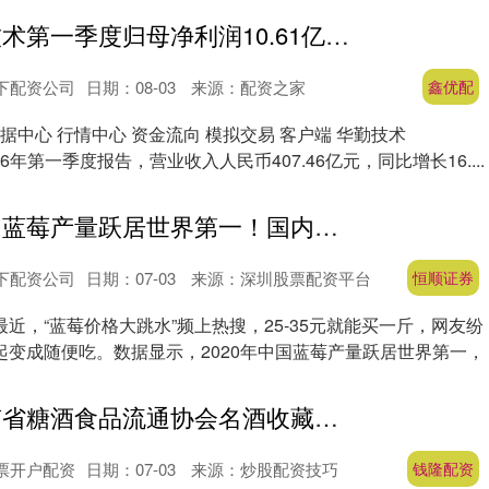
鑫优配 华勤技术第一季度归母净利润10.61亿元 同比增长25.96%
下配资公司
日期：08-03
来源：配资之家
鑫优配
数据中心 行情中心 资金流向 模拟交易 客户端 华勤技术
26年第一季度报告，营业收入人民币407.46亿元，同比增长16....
恒顺证券 中国蓝莓产量跃居世界第一！国内超6成相关企业聚集西南东北
下配资公司
日期：07-03
来源：深圳股票配资平台
恒顺证券
近，“蓝莓价格大跳水”频上热搜，25-35元就能买一斤，网友纷
起变成随便吃。数据显示，2020年中国蓝莓产量跃居世界第一，
钱隆配资 河南省糖酒食品流通协会名酒收藏鉴定专业委员会成立
票开户配资
日期：07-03
来源：炒股配资技巧
钱隆配资