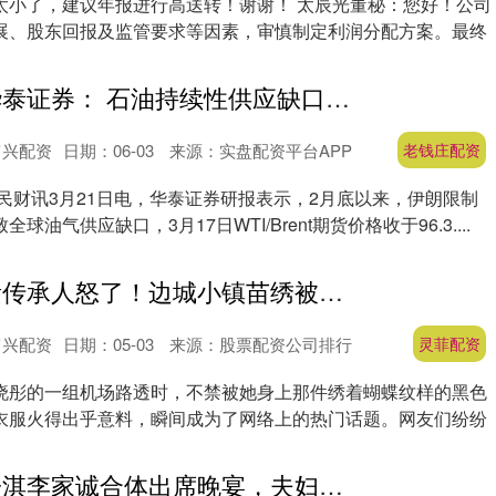
太小了，建议年报进行高送转！谢谢！ 太辰光董秘：您好！公司
展、股东回报及监管要求等因素，审慎制定利润分配方案。最终
老钱庄配资 华泰证券： 石油持续性供应缺口或抬升中期油价中枢
富兴配资
日期：06-03
来源：实盘配资平台APP
老钱庄配资
民财讯3月21日电，华泰证券研报表示，2月底以来，伊朗限制
油气供应缺口，3月17日WTI/Brent期货价格收于96.3....
灵菲配资 非遗传承人怒了！边城小镇苗绣被明星穿成爆款，却无人知出处
富兴配资
日期：05-03
来源：股票配资公司排行
灵菲配资
晓彤的一组机场路透时，不禁被她身上那件绣着蝴蝶纹样的黑色
衣服火得出乎意料，瞬间成为了网络上的热门话题。网友们纷纷
.
融通资产 徐子淇李家诚合体出席晚宴，夫妇二人一起上台祝酒，尽显感情恩爱