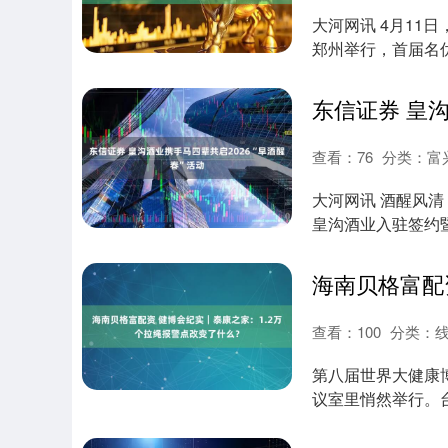
大河网讯 4月1
郑州举行，首届名
规范发展与文....
查看：
76
分类：
富
大河网讯 酒醒风
皇沟酒业入驻签约暨
行。本次....
查看：
100
分类：
第八届世界大健康
议室里悄然举行。
任——樊瑾和蒋....