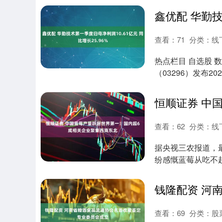
查看：
71
分类：
线
热点栏目 自选股 
（03296）发布20
查看：
62
分类：
线
据央视三农报道，最
纷感慨蓝莓从吃不
20....
查看：
69
分类：
股