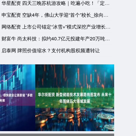
华星配资 四天三晚苏杭游攻略｜吃遍小吃！「定胜糕+糖粥」+「
申宝配资 空缺4年，佛山大学迎“首个”校长_徐向民_研究_情
网络配资 上市公司锚定“冰雪+”模式深挖产业增长潜能
财富牛 尚太科技：拟约40.7亿元投建年产20万吨锂离子电池
启泰网 牌照价值缩水？支付机构股权频遭转让