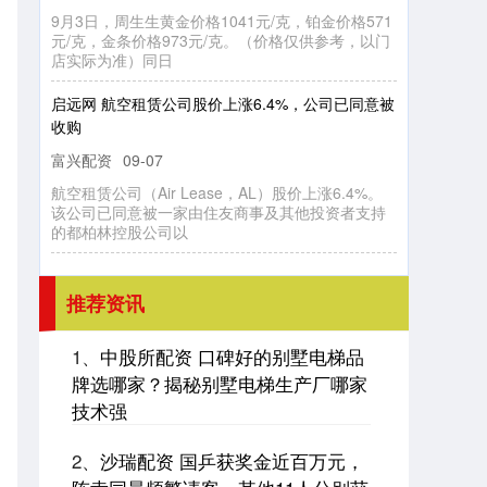
9月3日，周生生黄金价格1041元/克，铂金价格571
元/克，金条价格973元/克。（价格仅供参考，以门
店实际为准）同日
启远网 航空租赁公司股价上涨6.4%，公司已同意被
收购
富兴配资
09-07
航空租赁公司（Air Lease，AL）股价上涨6.4%。
该公司已同意被一家由住友商事及其他投资者支持
的都柏林控股公司以
推荐资讯
1、
中股所配资 口碑好的别墅电梯品
牌选哪家？揭秘别墅电梯生产厂哪家
技术强
2、
沙瑞配资 国乒获奖金近百万元，