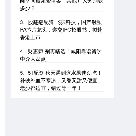
陈幸同最频繁请客，其他11人分别获
多少？
3、
股翻翻配资 飞骧科技，国产射频
PA芯片龙头，递交IPO招股书，拟赴
香港上市
4、
财惠赚 别再瞎选！咸阳靠谱留学
中介大盘点
5、
51配资 秋天遇到这水果使劲吃！
补铁补血不寒凉，又香又甜又便宜，
老少都适宜，错过等一年！